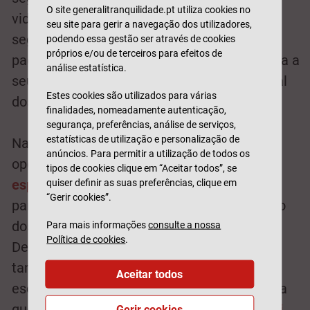
O site generalitranquilidade.pt utiliza cookies no
vidros podem diferir de seguradora para
seu site para gerir a navegação dos utilizadores,
seguradora, e algumas poderão exigir-lhe o
podendo essa gestão ser através de cookies
próprios e/ou de terceiros para efeitos de
pagamento de uma
franquia
(o valor que fica a
análise estatística.
seu cargo, independentemente do valor total
Estes cookies são utilizados para várias
dos danos).
finalidades, nomeadamente autenticação,
segurança, preferências, análise de serviços,
estatísticas de utilização e personalização de
Na
Generali Tranquilidade
pode encontrar
anúncios. Para permitir a utilização de todos os
opções sem franquia e uma
rede
tipos de cookies clique em “Aceitar todos”, se
especializada de oficinas
de Norte a Sul do
quiser definir as suas preferências, clique em
“Gerir cookies”.
país, que estão preparadas para a reparação
dos vidros do seu carro quando necessitar.
Para mais informações
consulte a nossa
Política de cookies
.
Dependendo do seguro contratado, poderá
também reparar o vidro numa oficina à sua
Aceitar todos
escolha. Ainda, saiba que poderá participar a
quebra de vidros através da
app da Generali
Gerir cookies