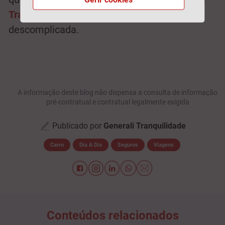
Tranquilidade
, de forma cómoda e
descomplicada.
A informação deste blog não dispensa a consulta de informação
pré-contratual e contratual legalmente exigida
Publicado por
Generali Tranquilidade
Carro
Dia A Dia
Seguros
Viagens
Conteúdos relacionados