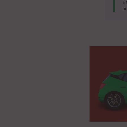
É 
pr