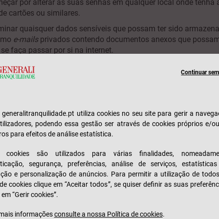
eçar por alterar as suas senhas em qualquer local onde tenh
de cartões ou similares.
liminar quaisquer dados sensíveis que possam ter sido armazen
como
e-mails
privados contendo documentos anexos que possam 
se faça passar por si na internet.
igos e familiares o mais rapidamente possível, para que esteja
Continuar sem 
sagens ou
e-mails
suspeitos, fingindo ser da sua parte e eventu
rmações ou dinheiro.
s, desautorize quaisquer aplicações que possam estar ligadas à
és dos extratos bancários, se existem pagamentos suspeitos.
e generalitranquilidade.pt utiliza cookies no seu site para gerir a naveg
tilizadores, podendo essa gestão ser através de cookies próprios e/o
hável avisar o seu banco para que este esteja preparado para 
ros para efeitos de análise estatística.
de potencialmente suspeita. Dependendo do tipo de ataque, pode
lar os cartões bancários atuais e pedir novos.
s cookies são utilizados para várias finalidades, nomeadame
ticação, segurança, preferências, análise de serviços, estatística
or tiver sido pirateado, utilize um
software
legítimo de verific
zação e personalização de anúncios. Para permitir a utilização de todo
ividades suspeitas e removê-las do computador.
 de cookies clique em “Aceitar todos”, se quiser definir as suas preferênc
tar futuros ataques informáticos
 em “Gerir cookies”.
simples de minimizar o risco de ser alvo de um ciberataque no f
mais informações
consulte a nossa Política de cookies
.