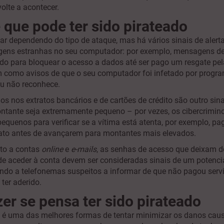
volte a acontecer.
e que pode ter sido pirateado
ar dependendo do tipo de ataque, mas há vários sinais de alerta
gens estranhas no seu computador: por exemplo, mensagens d
o para bloquear o acesso a dados até ser pago um resgate pel
 como avisos de que o seu computador foi infetado por progr
ou não reconhece.
s nos extratos bancários e de cartões de crédito são outro sina
tante seja extremamente pequeno – por vezes, os cibercrim
quenos para verificar se a vítima está atenta, por exemplo, p
rato antes de avançarem para montantes mais elevados.
ito a contas
online
e
e-mails
, as senhas de acesso que deixam d
de aceder à conta devem ser consideradas sinais de um potencia
do a telefonemas suspeitos a informar de que não pagou serv
 ter aderido.
zer se pensa ter sido pirateado
 é uma das melhores formas de tentar minimizar os danos cau