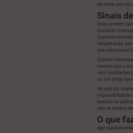
de evitar que tal 
Sinais d
Estes podem vari
incluindo mensa
malware
concebid
recuperação, bem
que não possui 
Custos inesperado
mesmo que o mon
com montantes pe
ou um artigo ba
No que diz respe
impossibilidade 
mesmo se aplican
não se lembra de
O que fa
Agir rapidamente