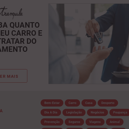
IBA QUANTO
SEU CARRO E
TRATAR DO
AMENTO
ER MAIS
Bem-Estar
Carro
Casa
Desporto
IA
Dia A Dia
Legislação
Negócios
Poupança
Prevenção
Seguros
Viagens
Animal