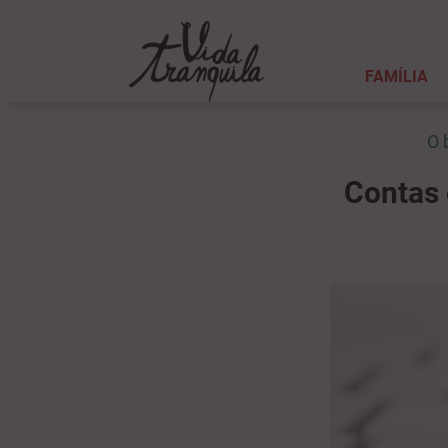
FAMÍLIA
O 
Contas 