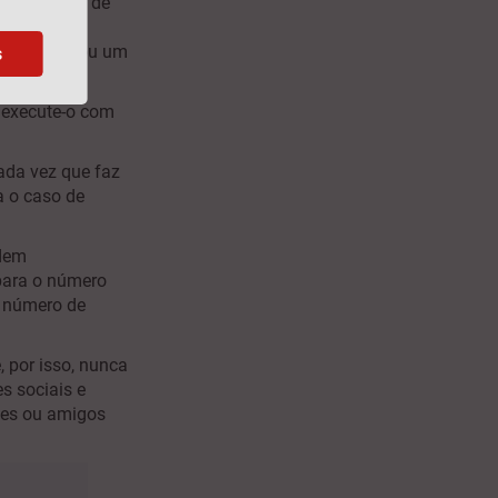
 um gestor de
el, utilize
one seguro ou um
s
 execute-o com
ada vez que faz
a o caso de
edem
 para o número
o número de
 por isso, nunca
s sociais e
ões ou amigos