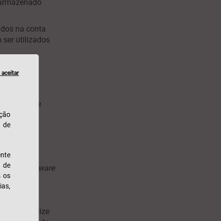
a armazenado
ados na conta
ser utilizados
m atentos à
aceitar
almente
 sua conta e
ação
u de
lidar com
rá ser
nte
s de
ação de
malware
s os
ias,
uturo. Utilize