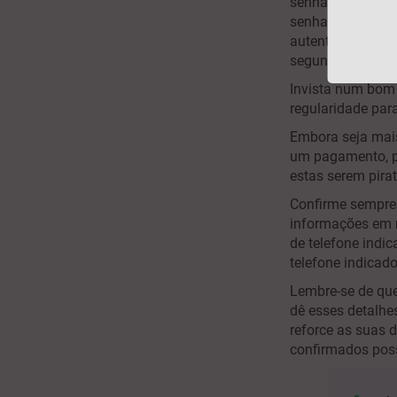
senhas de acesso
senhas seguro par
autenticação de 
segundo
e-mail
,
Invista num bo
regularidade para
Embora seja mais
um pagamento, p
estas serem pira
Confirme sempre
informações em n
de telefone indi
telefone indicad
Lembre-se de que
dê esses detalhe
reforce as suas 
confirmados pos