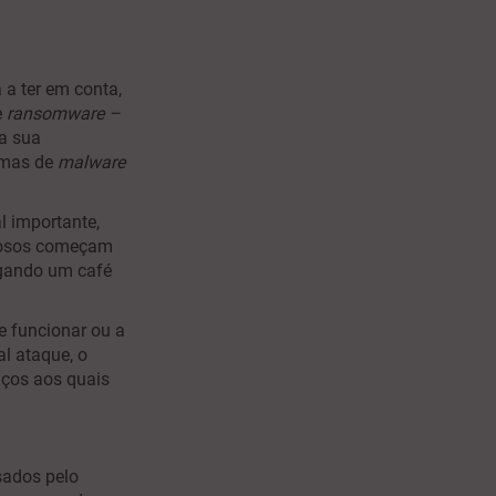
 a ter em conta,
e
ransomware –
a sua
amas de
malware
l importante,
inosos começam
agando um café
e funcionar ou a
l ataque, o
iços aos quais
sados pelo