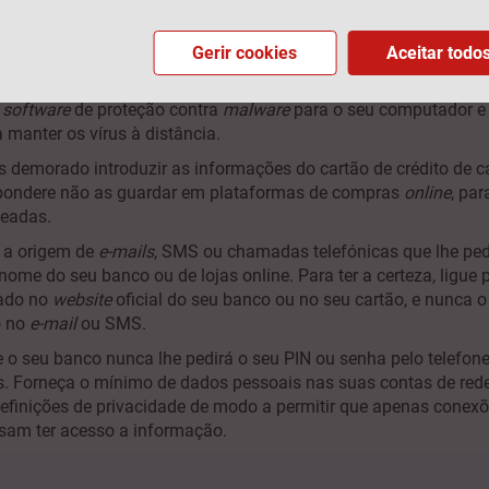
 diferentes e complexas para todas as suas contas
online
e use
a as guardar, caso necessite de as consultar. Sempre que possív
dois fatores nas suas contas, adicionando um número de telef
Gerir cookies
Aceitar todo
 o que tornará muito mais difícil a intrusão.
m
software
de proteção contra
malware
para o seu computador e
 manter os vírus à distância.
 demorado introduzir as informações do cartão de crédito de c
ondere não as guardar em plataformas de compras
online
, par
teadas.
 a origem de
e-mails
, SMS ou chamadas telefónicas que lhe p
ome do seu banco ou de lojas online. Para ter a certeza, ligue
cado no
website
oficial do seu banco ou no seu cartão, e nunca 
o no
e-mail
ou SMS.
 o seu banco nunca lhe pedirá o seu PIN ou senha pelo telefone,
s. Forneça o mínimo de dados pessoais nas suas contas de rede
definições de privacidade de modo a permitir que apenas conex
sam ter acesso a informação.