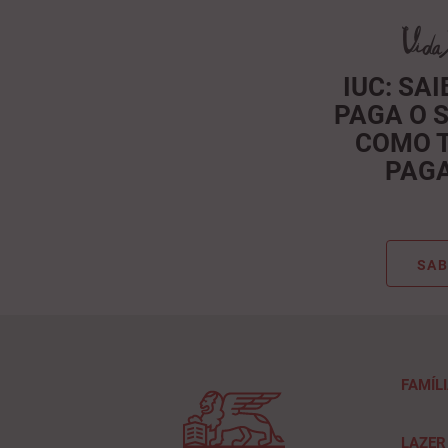
IUC: SA
PAGA O 
COMO 
PAG
SAB
FAMÍL
LAZER