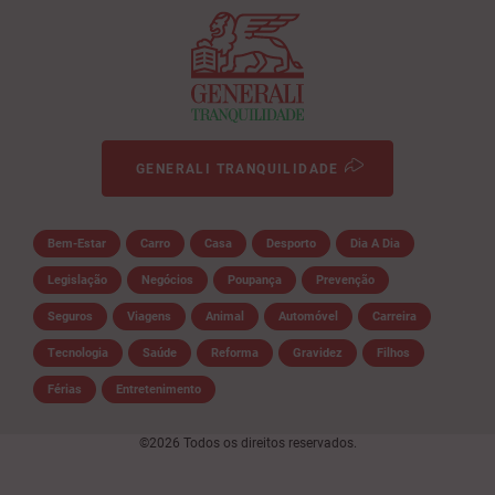
GENERALI TRANQUILIDADE
Bem-Estar
Carro
Casa
Desporto
Dia A Dia
Legislação
Negócios
Poupança
Prevenção
Seguros
Viagens
Animal
Automóvel
Carreira
Tecnologia
Saúde
Reforma
Gravidez
Filhos
Férias
Entretenimento
©2026 Todos os direitos reservados.