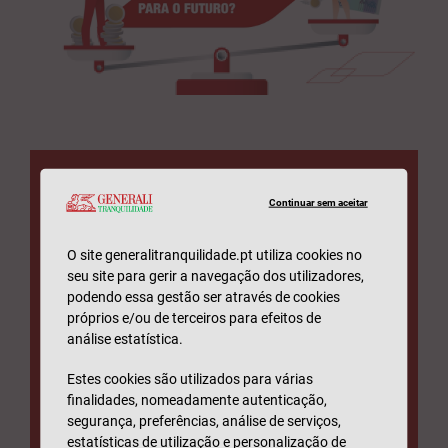
Produtos Financeiros
Continuar sem aceitar
Generali
O site generalitranquilidade.pt utiliza cookies no
seu site para gerir a navegação dos utilizadores,
Tranquilidade
podendo essa gestão ser através de cookies
próprios e/ou de terceiros para efeitos de
análise estatística.
– Defina os seus objetivos
Estes cookies são utilizados para várias
– Faça crescer as suas poupanças
finalidades, nomeadamente autenticação,
– Viva um futuro mais próximo dos seus
segurança, preferências, análise de serviços,
sonhos
estatísticas de utilização e personalização de