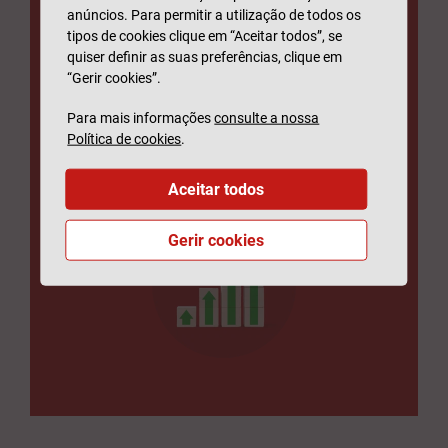
anúncios. Para permitir a utilização de todos os
Escolha uma das ofertas de
tipos de cookies clique em “Aceitar todos”, se
investimento que preparámos para
quiser definir as suas preferências, clique em
“Gerir cookies”.
aumentar o património.
Para mais informações
consulte a nossa
Política de cookies
.
SABER MAIS
Aceitar todos
Gerir cookies