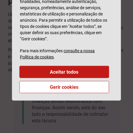
primeiro dia
finalidades, nomeadamente autenticação,
segurança, preferências, análise de serviços,
estatísticas de utilização e personalização de
Uma das formas mais fáceis de começar a poupar
anúncios. Para permitir a utilização de todos os
dinheiro – sem grandes dramas – é fazê-lo desde
tipos de cookies clique em “Aceitar todos”, se
cedo. Existe um sem-número de contas poupança para
quiser definir as suas preferências, clique em
crianças onde pode ir depositando dinheiro desde que
“Gerir cookies”.
elas nascem.
Pode, por exemplo, fazer pequenos depósitos regulares
Para mais informações
consulte a nossa
e complementá-los no Natal e aniversário. Faça-o
Política de cookies
.
juntamente com os seus filhos, para eles irem
absorvendo estes hábitos.
Aceitar todos
Gerir cookies
Muitas escolas não ensinam às
crianças temas relacionados com
finanças. Assim sendo, está do seu
lado a responsabilidade de colmatar
esta lacuna.