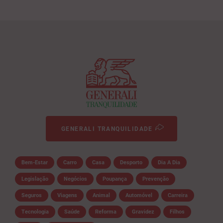
GENERALI TRANQUILIDADE
Bem-Estar
Carro
Casa
Desporto
Dia A Dia
Legislação
Negócios
Poupança
Prevenção
Seguros
Viagens
Animal
Automóvel
Carreira
Tecnologia
Saúde
Reforma
Gravidez
Filhos