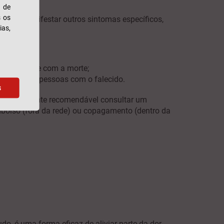
s de
s os
 pode manifestar outros sintomas específicos,
ias,
lacionam-se com a morte;
dir outras pessoas com o falecido.
s
o. É altamente recomendável consultar um
bolso (fora da rede) ou copagamento (dentro da
, é uma forma eficaz de aliviar parte da dor