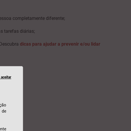
pessoa completamente diferente;
 tarefas diárias;
? Descubra
dicas para ajudar a prevenir e/ou lidar
aceitar
ação
u de
nte