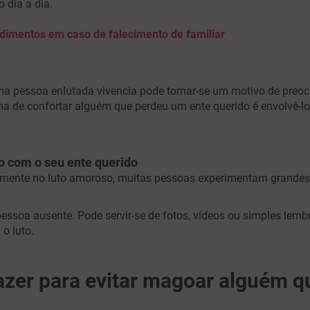
o dia a dia.
edimentos em caso de falecimento de familiar
a pessoa enlutada vivencia pode tornar-se um motivo de preoc
 de confortar alguém que perdeu um ente querido é envolvê-lo 
o com o seu ente querido
mente no luto amoroso, muitas pessoas experimentam grandes
essoa ausente. Pode servir-se de fotos, vídeos ou simples lem
o luto.
azer para evitar magoar alguém qu