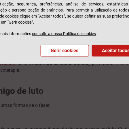
ticação, segurança, preferências, análise de serviços, estatística
zação e personalização de anúncios. Para permitir a utilização de todo
ém dos sintomas comuns de não superação do luto, o seu amigo
 de cookies clique em “Aceitar todos”, se quiser definir as suas preferênc
 em “Gerir cookies”.
pertença à pessoa que morreu;
erda ou a doença que causou a morte;
mais informações
consulte a nossa Política de cookies
.
rizam-se por serem absorventes e até obsessivos.
Geralmente re
ociadas à pessoa falecida. Um exemplo muito comum é confun
Gerir cookies
Aceitar todo
as. Podem ser o início de um processo muito traumático e long
o Saúde
inclui a
cobertura de saúde mental,
que garante o reem
icoterapia.
igo de luto
umas formas de o fazer:
ela merece, no acompanhamento de uma pessoa em luto. Contudo