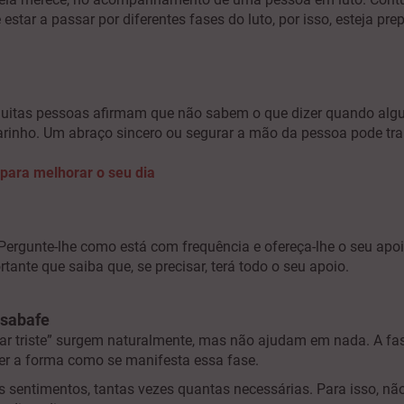
star a passar por diferentes fases do luto, por isso, esteja pr
Muitas pessoas afirmam que não sabem o que dizer quando algué
arinho. Um abraço sincero ou segurar a mão da pessoa pode tra
 para melhorar o seu dia
ergunte-lhe como está com frequência e ofereça-lhe o seu apoio
ante que saiba que, se precisar, terá todo o seu apoio.
esabafe
ar triste” surgem naturalmente, mas não ajudam em nada. A fase
lher a forma como se manifesta essa fase.
s sentimentos, tantas vezes quantas necessárias. Para isso, nã