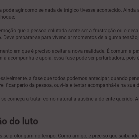
 pode agir como se nada de trágico tivesse acontecido. Ainda 
choque;
moção que a pessoa enlutada sente ser a frustração ou o desa
o. Deve preparar-se para vivenciar momentos de alguma tensão;
to em que é preciso aceitar a nova realidade. É comum a pess
uem a acompanha e apoia, essa fase pode ser perturbadora, pois 
possivelmente, a fase que todos podemos antecipar, quando pe
l ficar perto da pessoa, ouvi-la e tentar acompanhá-la na sua d
se começa a tratar como natural a ausência do ente querido. A
o do luto
s se prolongam no tempo. Como amigo, é preciso que saiba ident