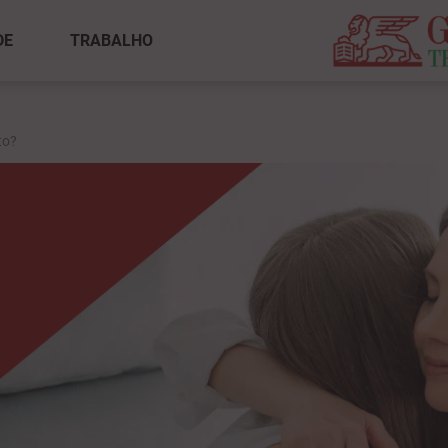
DE
TRABALHO
to?