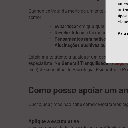
auten
utili
Quando se trata da morte de um ente querido, al
tipos
como:
clique
Evitar tocar
em qualquer objeto que 
Revelar fobias
relacionadas com a p
Para 
Pensamentos ruminativos
. Caracte
Alucinações auditivas ou visuais
ass
Esteja muito atento a qualquer um destes sintom
especialista. Na
Generali Tranquilidade
, o
Segur
rede) de consultas de Psicologia, Psiquiatria e Ps
Como posso apoiar um am
Quer ajudar, mas não sabe como? Mostramos alg
Aplique a escuta ativa
Nem sempre é dada, à escuta, a importância que 