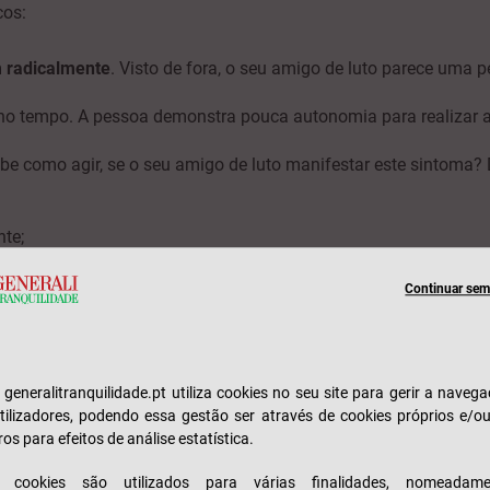
cos:
 radicalmente
. Visto de fora, o seu amigo de luto parece uma 
o tempo. A pessoa demonstra pouca autonomia para realizar as
abe como agir, se o seu amigo de luto manifestar este sintoma
te;
 ter agido ou remediado determinadas situações;
Continuar sem 
pressão
.
e generalitranquilidade.pt utiliza cookies no seu site para gerir a naveg
 stress
tilizadores, podendo essa gestão ser através de cookies próprios e/o
ros para efeitos de análise estatística.
amigo de luto pode manifestar
s cookies são utilizados para várias finalidades, nomeadame