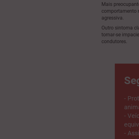
Mais preocupante
comportamento m
agressiva.
Outro sintoma cla
tornar-se impaci
condutores.
Se
- Pro
anima
- Veí
equiv
- Ass