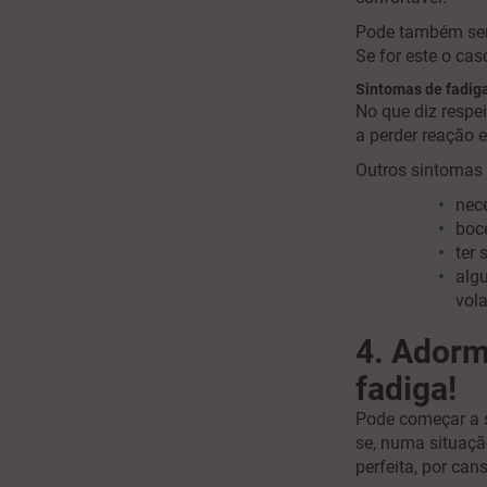
Pode também sent
Se for este o cas
Sintomas de fadig
No que diz respe
a perder reação 
Outros sintomas
nece
boce
ter
alg
vol
4. Adorm
fadiga!
Pode começar a s
se, numa situação
perfeita, por can