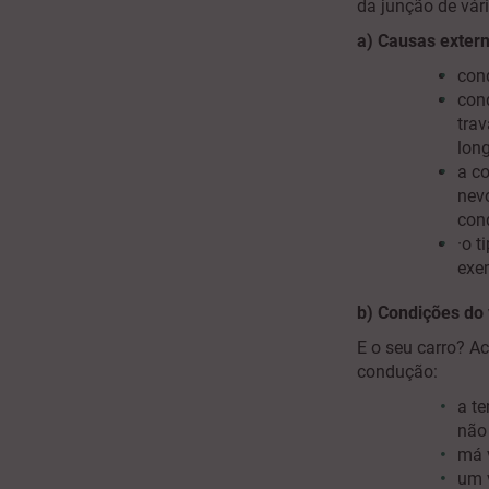
da junção de vári
a) Causas exter
cond
con
trav
lon
a c
nevo
cond
·
o t
exe
b) Condições do
E o seu carro? A
condução:
a te
não
má v
um 