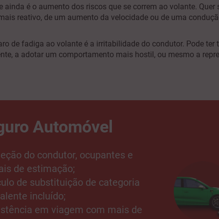
 ainda é o aumento dos riscos que se correm ao volante. Quer 
ais reativo, de um aumento da velocidade ou de uma conduçã
ro de fadiga ao volante é a irritabilidade do condutor. Pode ter
ente, a adotar um comportamento mais hostil, ou mesmo a repre
guro Automóvel
teção do condutor, ocupantes e
is de estimação;
culo de substituição de categoria
alente incluído;
istência em viagem com mais de