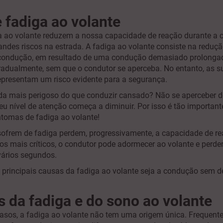
 fadiga ao volante
a ao volante reduzem a nossa capacidade de reação durante a 
ndes riscos na estrada. A fadiga ao volante consiste na reduçã
condução, em resultado de uma condução demasiado prolonga
radualmente, sem que o condutor se aperceba. No entanto, as s
presentam um risco evidente para a segurança.
nda mais perigoso do que conduzir cansado? Não se aperceber
seu nível de atenção começa a diminuir. Por isso é tão important
ntomas de fadiga ao volante!
ofrem de fadiga perdem, progressivamente, a capacidade de rea
os mais críticos, o condutor pode adormecer ao volante e perde
vários segundos.
rincipais causas da fadiga ao volante seja a condução sem d
s da fadiga e do sono ao volante
asos, a fadiga ao volante não tem uma origem única. Frequente