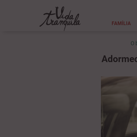
FAMÍLIA
O 
Adormece