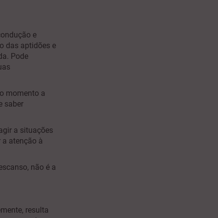
condução e
o das aptidões e
da. Pode
uas
 do momento a
e saber
gir a situações
r a atenção à
escanso, não é a
mente, resulta