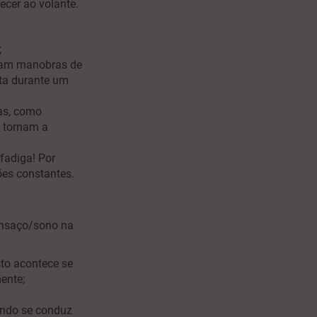
ecer ao volante.
;
icam manobras de
rta durante um
as, como
, tornam a
fadiga! Por
ões constantes.
cansaço/sono na
sto acontece se
ente;
ando se conduz