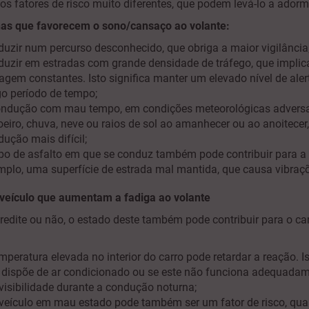
os fatores de risco muito diferentes, que podem levá-lo a adorm
nas que favorecem o sono/cansaço ao volante:
uzir num percurso desconhecido, que obriga a maior vigilância
duzir em estradas com grande densidade de tráfego, que impl
agem constantes. Isto significa manter um elevado nível de ale
go período de tempo;
ondução com mau tempo, em condições meteorológicas advers
eiro, chuva, neve ou raios de sol ao amanhecer ou ao anoitecer
ução mais difícil;
ipo de asfalto em que se conduz também pode contribuir para a 
mplo, uma superfície de estrada mal mantida, que causa vibraç
 veículo que aumentam a fadiga ao volante
credite ou não, o estado deste também pode contribuir para o 
mperatura elevada no interior do carro pode retardar a reação. I
 dispõe de ar condicionado ou se este não funciona adequadam
isibilidade durante a condução noturna;
veículo em mau estado pode também ser um fator de risco, qu