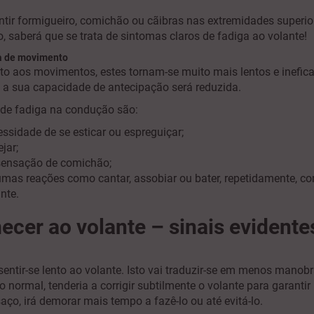
ir formigueiro, comichão ou cãibras nas extremidades superiore
o, saberá que se trata de sintomas claros de fadiga ao volante!
a de movimento
ito aos movimentos, estes tornam-se muito mais lentos e inefi
e a sua capacidade de antecipação será reduzida.
 de fadiga na condução são:
ssidade de se esticar ou espreguiçar;
jar;
 sensação de comichão;
umas reações como cantar, assobiar ou bater, repetidamente, c
ante.
ecer ao volante – sinais evidente
entir-se lento ao volante. Isto vai traduzir-se em menos manob
 normal, tenderia a corrigir subtilmente o volante para garanti
saço, irá demorar mais tempo a fazê-lo ou até evitá-lo.