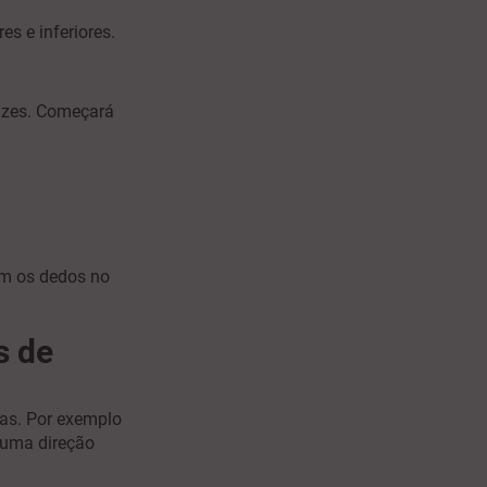
s e inferiores.
cazes. Começará
om os dedos no
s de
ras. Por exemplo
r uma direção