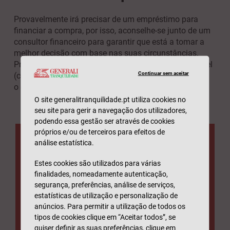
Provavelmente irá precisar de um empréstimo para
financiar a compra, por isso, aconselhe-se junto de um
consultor financeiro para garantir que está a tomar a
melhor decisão com base nas suas circunstâncias.
Precisará de saber que tipo de rendimento é expectável
Continuar sem aceitar
(com base em estudos de mercado) e como irá pagar
o empréstimo.
O site generalitranquilidade.pt utiliza cookies no
seu site para gerir a navegação dos utilizadores,
podendo essa gestão ser através de cookies
próprios e/ou de terceiros para efeitos de
análise estatística.
Seguro Proteção
Estes cookies são utilizados para várias
​Rendas
finalidades, nomeadamente autenticação,
segurança, preferências, análise de serviços,
estatísticas de utilização e personalização de
Pagamento da renda
em caso de
anúncios. Para permitir a utilização de todos os
incapacidade temporária absoluta,
tipos de cookies clique em “Aceitar todos”, se
quiser definir as suas preferências, clique em