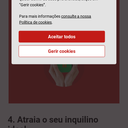
desemprego ou hospitalização do
“Gerir cookies”.
inquilino.
Para mais informações
consulte a nossa
Política de cookies
.
SABER MAIS
Aceitar todos
Gerir cookies
4. Atraia o seu inquilino