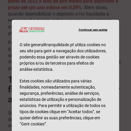
junho de 2022 a taxa de juro médio para depósitos a
prazo até um ano estava em 0,09%
. Além disso,
quando desmobilizar o depósito e for liquidada a
remuneração devida, sobre a mesma será cobrada
uma taxa liberatória de 28%. Conclusão: estes
Continuar sem aceitar
produtos financeiros rendem pouco.
Para que as suas poupanças – tantas vezes reunidas
O site generalitranquilidade.pt utiliza cookies no
à custa de bastantes sacrifícios – possam multiplicar-
seu site para gerir a navegação dos utilizadores,
se, devem ser aplicadas e não apenas “guardadas”.
podendo essa gestão ser através de cookies
Veja as nossas dicas e cuidados para criar e aplicar as
próprios e/ou de terceiros para efeitos de
poupanças.
análise estatística.
1. Desenvolva a sua literacia
Estes cookies são utilizados para várias
financeira para saber aplicar
finalidades, nomeadamente autenticação,
segurança, preferências, análise de serviços,
as poupanças
estatísticas de utilização e personalização de
anúncios. Para permitir a utilização de todos os
tipos de cookies clique em “Aceitar todos”, se
Qualquer adulto deve ter, pelo menos, um nível básico
quiser definir as suas preferências, clique em
de literacia financeira e procurar desenvolvê-lo. Desse
“Gerir cookies”.
modo compreenderá os assuntos relacionados com o