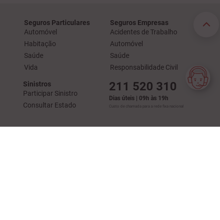
Seguros Particulares
Seguros Empresas
Automóvel
Acidentes de Trabalho
Habitação
Automóvel
Saúde
Saúde
Vida
Responsabilidade Civil
211 520 310
Sinistros
Participar Sinistro
Dias úteis | 09h às 19h
Consultar Estado
Custo de chamada para a rede fixa nacional