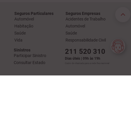
Seguros Particulares
Seguros Empresas
Automóvel
Acidentes de Trabalho
Habitação
Automóvel
Saúde
Saúde
Vida
Responsabilidade Civil
211 520 310
Sinistros
Participar Sinistro
Dias úteis | 09h às 19h
Consultar Estado
Custo de chamada para a rede fixa nacional