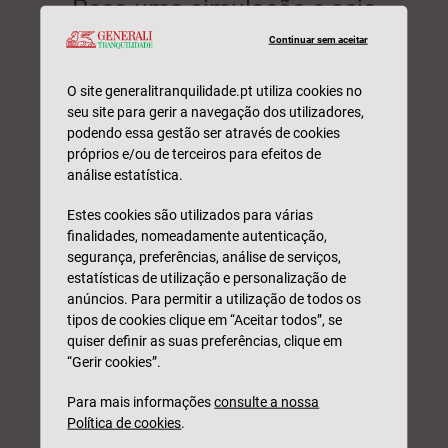
Peça uma simulação e seja
contactado(a) por um
Continuar sem aceitar
profissional. Sem
compromisso.
O site generalitranquilidade.pt utiliza cookies no
seu site para gerir a navegação dos utilizadores,
podendo essa gestão ser através de cookies
próprios e/ou de terceiros para efeitos de
análise estatística.
Estes cookies são utilizados para várias
finalidades, nomeadamente autenticação,
segurança, preferências, análise de serviços,
estatísticas de utilização e personalização de
anúncios. Para permitir a utilização de todos os
tipos de cookies clique em “Aceitar todos”, se
quiser definir as suas preferências, clique em
“Gerir cookies”.
Nome*
Para mais informações
consulte a nossa
Política de cookies
.