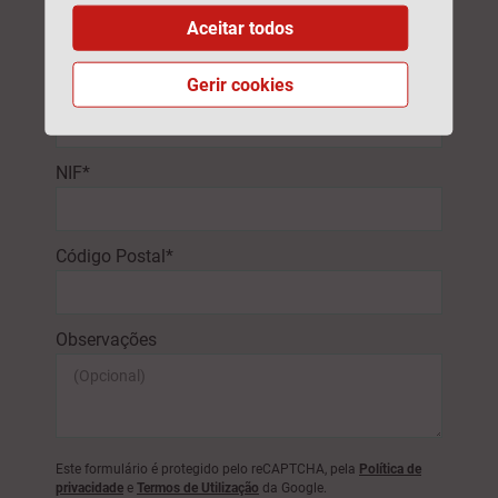
Email*
Aceitar todos
Gerir cookies
N.º Telefone*
NIF*
Código Postal*
Observações
Este formulário é protegido pelo reCAPTCHA, pela
Política de
privacidade
e
Termos de Utilização
da Google.