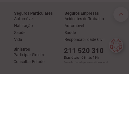
Seguros Particulares
Seguros Empresas
Automóvel
Acidentes de Trabalho
Habitação
Automóvel
Saúde
Saúde
Vida
Responsabilidade Civil
211 520 310
Sinistros
Participar Sinistro
Dias úteis | 09h às 19h
Consultar Estado
Custo de chamada para a rede fixa nacional