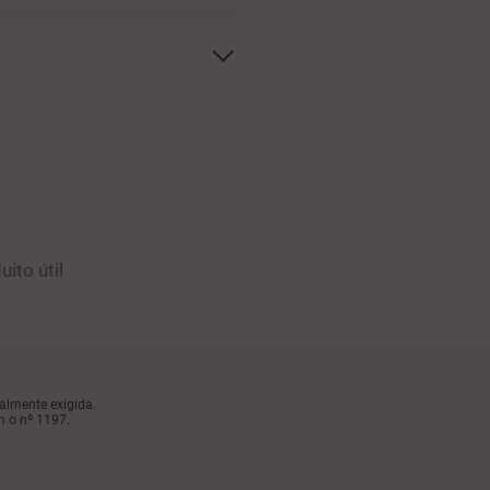
uito útil
almente exigida.
m o nº 1197.