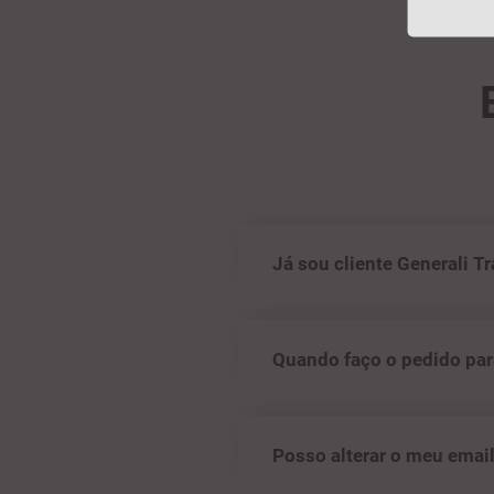
Já sou cliente Generali T
Quando faço o pedido para
Posso alterar o meu email