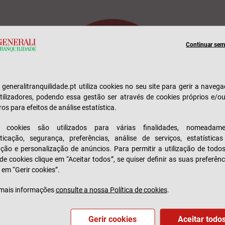
Continuar sem 
e generalitranquilidade.pt utiliza cookies no seu site para gerir a naveg
tilizadores, podendo essa gestão ser através de cookies próprios e/o
ros para efeitos de análise estatística.
s cookies são utilizados para várias finalidades, nomeadame
ticação, segurança, preferências, análise de serviços, estatística
No mediador ou numa loja
zação e personalização de anúncios. Para permitir a utilização de todo
 de cookies clique em “Aceitar todos”, se quiser definir as suas preferênc
 em “Gerir cookies”.
Encontrar mediador
mais informações
consulte a nossa Política de cookies
.
Gerir cookies
Aceitar todo