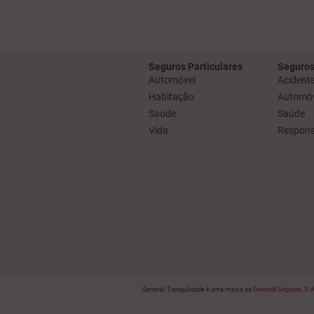
Seguros Particulares
Seguros
Automóvel
Acidente
Habitação
Automóv
Saúde
Saúde
Vida
Responsa
Generali Tranquilidade é uma marca da
Generali Seguros, S.A