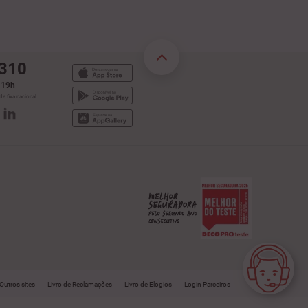
 310
s 19h
e fixa nacional
Assistente Virtual
Outros sites
Livro de Reclamações
Livro de Elogios
Login Parceiros