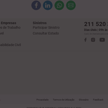
211 520
 Empresas
Sinistros
s de Trabalho
Participar Sinistro
Dias úteis | 09h à
el
Consultar Estado
Custo de chamada para a red
bilidade Civil
.
Privacidade
Termos de Utilização
Glossário
Feedback