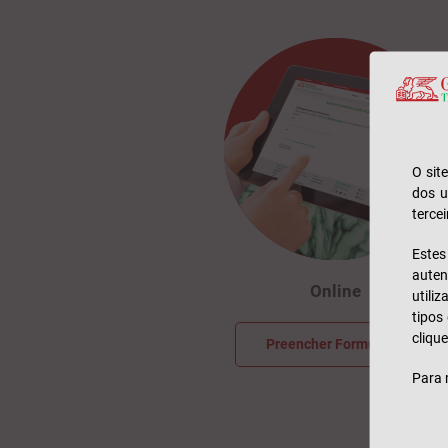
O sit
dos u
tercei
Este
auten
Online
utili
tipos
clique
Preencher Formulário
Para 