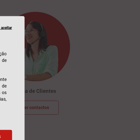
aceitar
ação
u de
nte
s de
Linha de Clientes
s os
ias,
Ver contactos
s