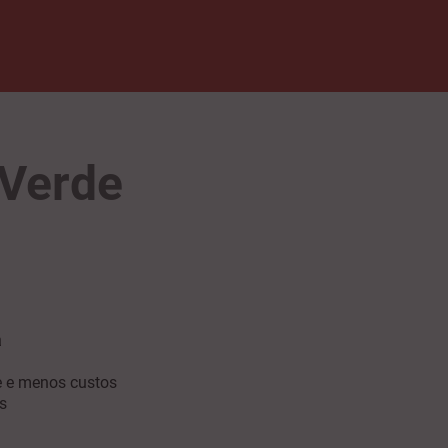
 Verde
a
e e menos custos
s