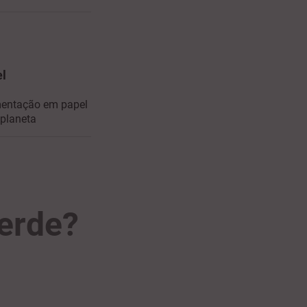
el
mentação em papel
 planeta
erde?