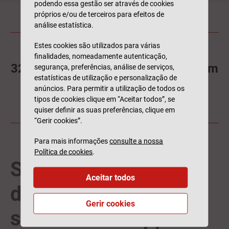
podendo essa gestão ser através de cookies
próprios e/ou de terceiros para efeitos de
análise estatística.
Estes cookies são utilizados para várias
finalidades, nomeadamente autenticação,
32,3% da população em Portugal tem
segurança, preferências, análise de serviços,
estatísticas de utilização e personalização de
seguro de saúde.
anúncios. Para permitir a utilização de todos os
tipos de cookies clique em “Aceitar todos”, se
Fonte:
Observatório dos Seguros de Saúde - 2024
quiser definir as suas preferências, clique em
“Gerir cookies”.
Para mais informações
consulte a nossa
Política de cookies
.
Simplifique a gestão
Aceitar todos
do seu seguro de
Gerir cookies
saúde com a app