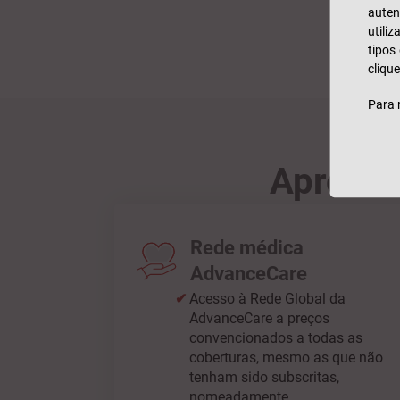
auten
utili
tipos
clique
Para 
Aprovei
Rede médica
AdvanceCare
Acesso à Rede Global da
AdvanceCare a preços
convencionados a todas as
coberturas, mesmo as que não
tenham sido subscritas,
nomeadamente