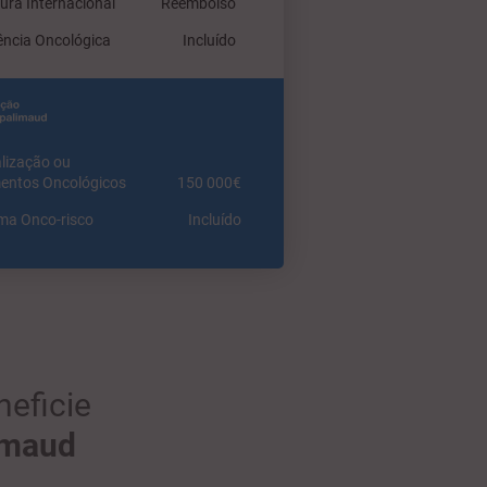
ura Internacional
Reembolso
ência Oncológica
Incluído
italização ou
entos Oncológicos
150 000€
ma Onco-risco
Incluído
neficie
imaud