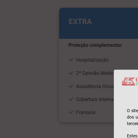
EXTRA
Proteção complementar
Hospitalização
2ª Opinião Médica
Assistência Oncológica
Cobertura Internacional
O sit
Franquia
dos u
tercei
Este