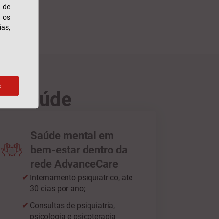
s de
s os
ias,
s
ro Saúde
Saúde mental em
bem-estar dentro da
rede AdvanceCare
Internamento psiquiátrico, até
30 dias por ano;
Consultas de psiquiatria,
psicologia e psicoterapia