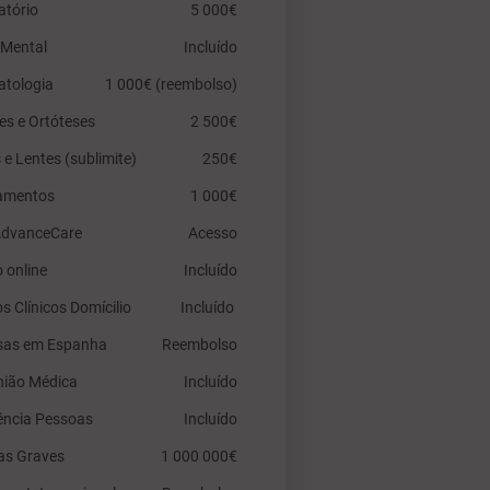
atório
5 000€
 Mental
Incluído
atologia
1 000€ (reembolso)
es e Ortóteses
2 500€
 e Lentes (sublimite)
250€
amentos
1 000€
AdvanceCare
Acesso
 online
Incluído
os Clínicos Domícilio
Incluído
sas em Espanha
Reembolso
nião Médica
Incluído
ência Pessoas
Incluído
as Graves
1 000 000€