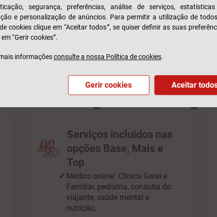
SABER MAIS
ticação, segurança, preferências, análise de serviços, estatística
zação e personalização de anúncios. Para permitir a utilização de todo
 de cookies clique em “Aceitar todos”, se quiser definir as suas preferênc
 em “Gerir cookies”.
mais informações
consulte a nossa Política de cookies
.
Gerir cookies
Aceitar todo
te as vantagens do Segu
Serviços incluídos nas
opções Base, Mais e
Top
Médico online: Clínica Geral e
Familiar, pediatria, consulta do
viajante, saúde mental e
nutrição;