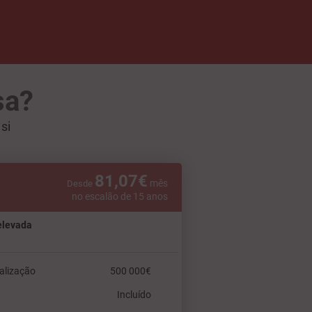
sa?
si
81,07€
mês
Desde
no escalão de 15 anos
elevada
alização
500 000€
Incluído