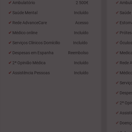
Ambulatório
2 500€
Ambul
Saúde Mental
Incluído
Saúde
Rede AdvanceCare
Acesso
Estom
Médico online
Incluído
Prótes
Serviços Clínicos Domícilio
Incluído
Óculos
Despesas em Espanha
Reembolso
Medic
2ª Opinião Médica
Incluído
Rede 
Assistência Pessoas
Incluído
Médico
Serviç
Despe
2ª Opi
Assist
Doenç