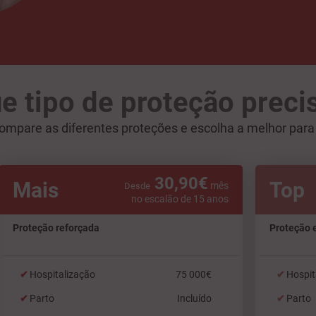
e tipo de proteção preci
ompare as diferentes proteções e escolha a melhor para 
30,90€
Mais
Top
mês
Desde
no escalão de 15 anos
Proteção reforçada
Proteção 
Hospitalização
75 000€
Hospit
Parto
Incluído
Parto