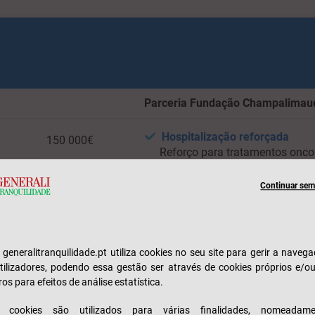
Parceria Fundação Champalimau
Hospitalização reforçada
150 000€
Reforço para tratamentos onco
na Fundação Champalimaud
Incluído
Continuar sem 
Incluído
Programa Onco-risco
Reembolso
e generalitranquilidade.pt utiliza cookies no seu site para gerir a naveg
10 000€
tilizadores, podendo essa gestão ser através de cookies próprios e/o
ros para efeitos de análise estatística.
s cookies são utilizados para várias finalidades, nomeadame