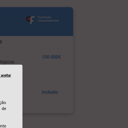
d
150 000€
lógicos
aceitar
Incluído
ação
u de
nte