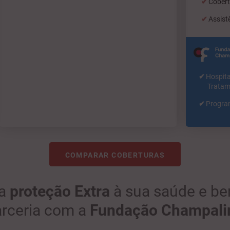
Cobert
Assist
Hosp
Tratam
Progra
COMPARAR COBERTURAS
ma
proteção Extra
à sua saúde e be
arceria com a
Fundação Champal