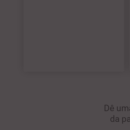
Dê u
da p