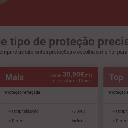
e tipo de proteção preci
ompare as diferentes proteções e escolha a melhor para 
30,90€
Mais
Top
mês
Desde
no escalão de 15 anos
Proteção reforçada
Proteção 
Hospitalização
75 000€
Hospit
Parto
Incluído
Parto