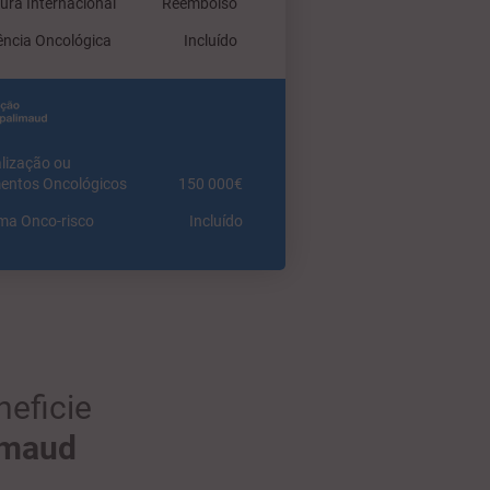
ura Internacional
Reembolso
ência Oncológica
Incluído
italização ou
entos Oncológicos
150 000€
ma Onco-risco
Incluído
neficie
imaud