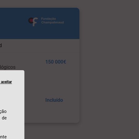
d
150 000€
lógicos
aceitar
Incluído
ação
u de
nte