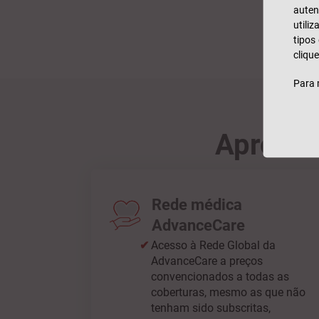
auten
utili
tipos
clique
Para 
Aprovei
Rede médica
AdvanceCare
Acesso à Rede Global da
AdvanceCare a preços
convencionados a todas as
coberturas, mesmo as que não
tenham sido subscritas,