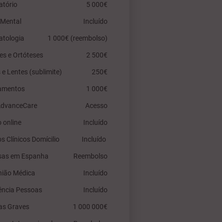
atório
5 000€
 Mental
Incluído
atologia
1 000€ (reembolso)
es e Ortóteses
2 500€
 e Lentes (sublimite)
250€
amentos
1 000€
AdvanceCare
Acesso
 online
Incluído
os Clínicos Domícilio
Incluído
sas em Espanha
Reembolso
nião Médica
Incluído
ência Pessoas
Incluído
as Graves
1 000 000€