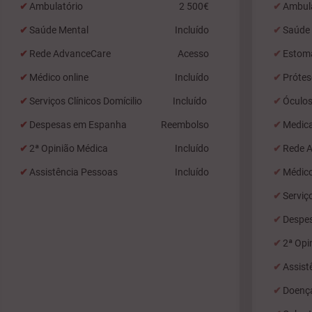
Ambulatório
2 500€
Ambul
Saúde Mental
Incluído
Saúde
Rede AdvanceCare
Acesso
Estom
Médico online
Incluído
Prótes
Serviços Clínicos Domícilio
Incluído
Óculos
Despesas em Espanha
Reembolso
Medic
2ª Opinião Médica
Incluído
Rede 
Assistência Pessoas
Incluído
Médico
Serviç
Despe
2ª Opi
Assist
Doenç