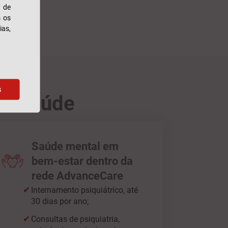
s de
s os
ias,
s
ro Saúde
Saúde mental em
bem-estar dentro da
rede AdvanceCare
Internamento psiquiátrico, até
30 dias por ano;
Consultas de psiquiatria,