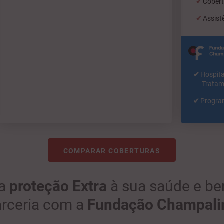
Cobert
Assist
Hosp
Tratam
Progra
COMPARAR COBERTURAS
ma
proteção Extra
à sua saúde e be
arceria com a
Fundação Champal