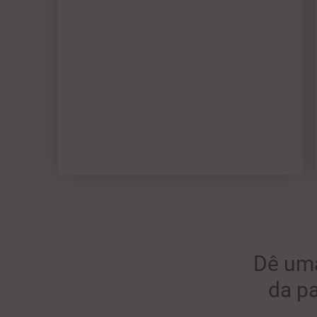
Dê u
da p