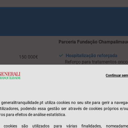
Parceria Fundação Champalimau
Hospitalização reforçada
150 000€
Reforço para tratamentos onco
na Fundação Champalimaud
Incluído
Continuar sem 
Incluído
Programa Onco-risco
Reembolso
e generalitranquilidade.pt utiliza cookies no seu site para gerir a naveg
10 000€
tilizadores, podendo essa gestão ser através de cookies próprios e/o
ros para efeitos de análise estatística.
s cookies são utilizados para várias finalidades, nomeadame