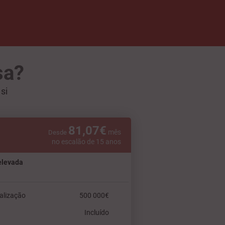
sa?
si
81,07€
mês
Desde
no escalão de 15 anos
elevada
alização
500 000€
Incluído