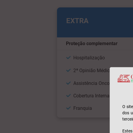
EXTRA
Proteção complementar
Hospitalização
2ª Opinião Médica
Assistência Oncológica
Cobertura Internacional
O sit
Franquia
dos u
tercei
Este