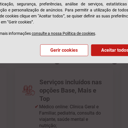
SABER MAIS
ticação, segurança, preferências, análise de serviços, estatística
zação e personalização de anúncios. Para permitir a utilização de todo
 de cookies clique em “Aceitar todos”, se quiser definir as suas preferênc
 em “Gerir cookies”.
mais informações
consulte a nossa Política de cookies
.
Gerir cookies
Aceitar todo
te as vantagens do Segu
Serviços incluídos nas
opções Base, Mais e
Top
Médico online: Clínica Geral e
Familiar, pediatria, consulta do
viajante, saúde mental e
nutrição;