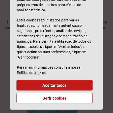
próprios e/ou de terceiros para efeitos de
análise estatística.
Estes cookies são utilizados para várias
1. Custo de chamada para a rede fixa nacional / Data da
finalidades, nomeadamente autenticação,
consulta deve respeitar os 90 dias de período de carência.
segurança, preferências, análise de serviços,
estatísticas de utilização e personalização de
anúncios. Para permitir a utilização de todos os
tipos de cookies clique em “Aceitar todos”, se
quiser definir as suas preferências, clique em
“Gerir cookies”.
Para mais informações
consulte a nossa
Política de cookies
.
Aceitar todos
Gerir cookies