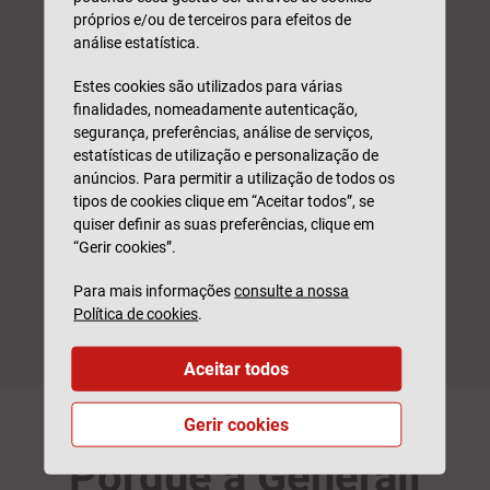
Observações
próprios e/ou de terceiros para efeitos de
análise estatística.
Estes cookies são utilizados para várias
finalidades, nomeadamente autenticação,
segurança, preferências, análise de serviços,
Este formulário é protegido pelo reCAPTCHA, pela
Política de
estatísticas de utilização e personalização de
privacidade
e
Termos de Utilização
da Google.
anúncios. Para permitir a utilização de todos os
* Campo obrigatório
tipos de cookies clique em “Aceitar todos”, se
Li e compreendi como serão
tratados os meus
quiser definir as suas preferências, clique em
dados.
“Gerir cookies”.
Para mais informações
consulte a nossa
PEDIR SIMULAÇÃO
Política de cookies
.
Aceitar todos
Gerir cookies
Porquê a Generali