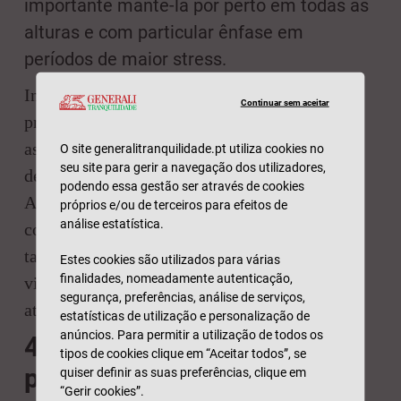
importante mantê-la por perto em todas as
alturas e com particular ênfase em
períodos de maior stress.
Independentemente do género, ouvir música
Continuar sem aceitar
provoca reações químicas no organismo, entre
as quais a
libertação de dopamina
, causadora
O site generalitranquilidade.pt utiliza cookies no
seu site para gerir a navegação dos utilizadores,
de sensação de bem-estar e de relaxamento.
podendo essa gestão ser através de cookies
Além disso, é uma atividade anti-stress que se
próprios e/ou de terceiros para efeitos de
análise estatística.
consegue conciliar com grande parte das
tarefas diárias. Mantenha-se sintonizado nas
Estes cookies são utilizados para várias
finalidades, nomeadamente autenticação,
vibrações e reserve tempo para escutar com
segurança, preferências, análise de serviços,
atenção. Ajudá-lo-á a reduzir o stress.
estatísticas de utilização e personalização de
anúncios. Para permitir a utilização de todos os
4.
Escrever: a grande tarefa
tipos de cookies clique em “Aceitar todos”, se
para não adiar e para
quiser definir as suas preferências, clique em
“Gerir cookies”.