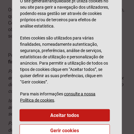
O site generalitranquilidade.pt utiliza cookies no
seu site para gerir a navegação dos utilizadores,
Os seus objetivos financeiros precisam de
ter um prazo,
podendo essa gestão ser através de cookies
quer sejam meses, anos ou, por vezes, até décadas.
próprios e/ou de terceiros para efeitos de
Certifique-se de que está a trabalhar para atingir os
análise estatística.
objetivos a curto e a longo prazo, para que tenha
sempre uma meta em vista.
Estes cookies são utilizados para várias
finalidades, nomeadamente autenticação,
segurança, preferências, análise de serviços,
Pegando no exemplo acima, o nosso
objetivo SMART
estatísticas de utilização e personalização de
final
tem o seguinte aspeto:
anúncios. Para permitir a utilização de todos os
tipos de cookies clique em “Aceitar todos”, se
Pretendo poupar para uma entrada de 40 000 euros
quiser definir as suas preferências, clique em
em 5 anos, para comprar um apartamento T3 com box
“Gerir cookies”.
de garagem na zona do Grande Porto, porque tenciono
constituir família.
Para mais informações
consulte a nossa
Política de cookies
.
Isso significa que preciso de poupar 8000 euros por
ano, ou seja, 660 euros por mês ou 170 euros por
semana.
Aceitar todos
Para poupar este dinheiro, vou reduzir as minhas
despesas com a alimentação para 80 euros por
Gerir cookies