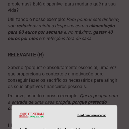
problemas? Está disponível para mudar o quê na sua
vida?
Utilizando o nosso exemplo:
Para poupar este dinheiro,
vou
reduzir
as minhas despesas com a
alimentação
para 80 euros por semana
e, no máximo,
gastar 40
euros por mês
em refeições fora de casa.
RELEVANTE (R)
Saber o “porquê” é absolutamente essencial, uma vez
que proporciona o contexto e a motivação para
conseguir fazer os sacrifícios necessários para atingir
os seus objetivos financeiros pessoais.
De novo, usando o nosso exemplo:
Quero poupar para
a entrada de uma casa própria,
porque
pretendo
constituir uma família
.
Continuar sem aceitar
LIMITADO NO TEMPO (T)