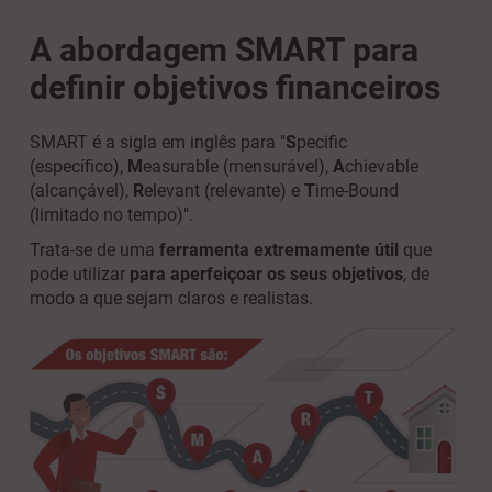
A abordagem SMART para
definir objetivos financeiros
SMART é a sigla em inglês para "
S
pecific
(específico),
M
easurable (mensurável),
A
chievable
(alcançável),
R
elevant (relevante) e
T
ime-Bound
(limitado no tempo)".
Trata-se de uma
ferramenta extremamente útil
que
pode utilizar
para aperfeiçoar os seus objetivos
, de
modo a que sejam claros e realistas.