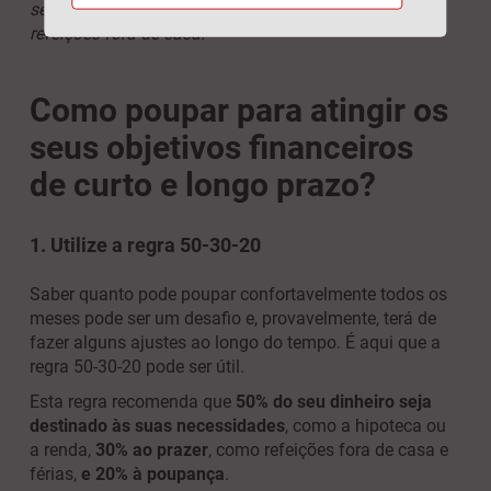
semana e gastar, no máximo, 40 euros por mês em
refeições fora de casa.
Como poupar para atingir os
seus objetivos financeiros
de curto e longo prazo?
1. Utilize a regra 50-30-20
Saber quanto pode poupar confortavelmente todos os
meses pode ser um desafio e, provavelmente, terá de
fazer alguns ajustes ao longo do tempo. É aqui que a
regra 50-30-20 pode ser útil.
Esta regra recomenda que
50% do seu dinheiro seja
destinado às suas necessidades
, como a hipoteca ou
a renda,
30% ao prazer
, como refeições fora de casa e
férias,
e 20% à poupança
.