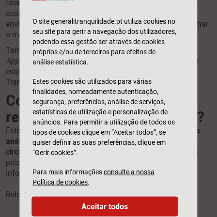
telemóvel, um
link
com um código de acesso para poder
acompanhar o processo, comunicar com o gestor e
O site generalitranquilidade.pt utiliza cookies no
enviar/consultar os seus documentos. Poderá acompanhar
seu site para gerir a navegação dos utilizadores,
o mesmo através da
App
ou na área de cliente do
site
.
podendo essa gestão ser através de cookies
Também pode comunicar com a seguradora, através da
próprios e/ou de terceiros para efeitos de
App
e do assistente virtual, que aparece no canto inferior
análise estatística.
esquerdo do ecrã, nas páginas do
site
Generali
Estes cookies são utilizados para várias
Tranquilidade.
finalidades, nomeadamente autenticação,
Como é decidida a
segurança, preferências, análise de serviços,
estatísticas de utilização e personalização de
responsabilidade do acidente?
anúncios. Para permitir a utilização de todos os
Este apuramento envolve, normalmente,
um processo de
tipos de cookies clique em “Aceitar todos”, se
análise de provas, um esclarecimento de todas as
quiser definir as suas preferências, clique em
circunstâncias e uma peritagem ao veículo
, conduzidos
“Gerir cookies”.
pela seguradora. Por isso, é tão importante reunir as
Para mais informações
consulte a nossa
informações acima referidas.
Política de cookies
.
Relembrando:
Aceitar todos
dados dos condutores e dos veículos