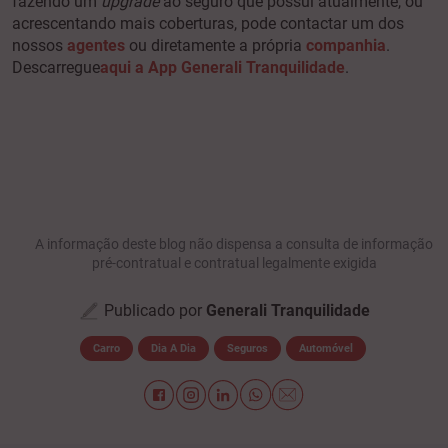
fazendo um
upgrade
ao seguro que possui atualmente, ou
acrescentando mais coberturas, pode contactar um dos
nossos
agentes
ou diretamente a própria
companhia
.
Descarregue
aqui a
App Generali Tranquilidade
.
A informação deste blog não dispensa a consulta de informação
pré-contratual e contratual legalmente exigida
Publicado por
Generali Tranquilidade
Carro
Dia A Dia
Seguros
Automóvel