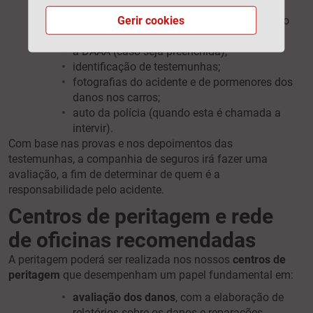
envolvidos;
Gerir cookies
números das apólices de seguro – o seu e o
do outro condutor;
a DAAA (caso seja preenchida);
identificação de testemunhas;
fotografias do acidente e de pormenores dos
danos nos carros;
auto da polícia (quando esta é chamada a
intervir).
Com base nas provas e nos depoimentos das
testemunhas, a companhia de seguros irá fazer uma
avaliação, a fim de determinar de quem é a
responsabilidade pelo acidente.
Centros de peritagem e rede
de oficinas recomendadas
A peritagem poderá ser realizada nos nossos
centros de
peritagem
que desempenham um papel fundamental em:
avaliação dos danos
, com a elaboração de
relatórios sobre os danos e reparações