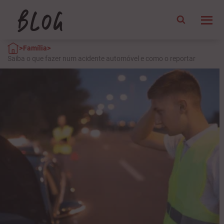
>
>
Família
Saiba o que fazer num acidente automóvel e como o reportar